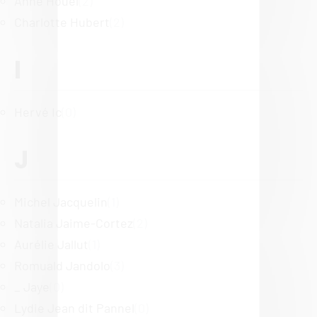
Anne Houel
(2)
Charlotte Hubert
(2)
I
Hervé Ic
(0)
J
Michel Jacquelin
(1)
Natalia Jaime-Cortez
(2)
Aurélie Jallut
(1)
Romuald Jandolo
(3)
_ Jaye
(0)
Lydie Jean dit Pannel
(0)