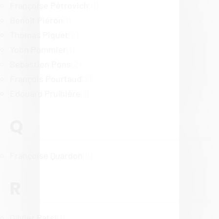
Françoise Pétrovich
(0)
Benoît Piéron
(1)
Thomas Piquet
(2)
Yoon Pommier
(1)
Sebastien Pons
(2)
François Pourtaud
(2)
Edouard Prulhière
(1)
Q
Politique de confidentialité
Françoise Quardon
(0)
R
Olivier Ratsi
(1)