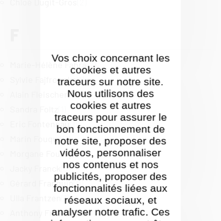
Chloé Dugit-Gros
(2)
F
Vos choix concernant les
Marie-Hélène Fabra
(2)
cookies et autres
Sylvie Fajfrowska
(1)
traceurs sur notre site.
Nous utilisons des
Alain Fleischer
(0)
cookies et autres
Sandra Foltz
(1)
traceurs pour assurer le
Eric Fonteneau
(1)
bon fonctionnement de
Marin Fouqué
(1)
notre site, proposer des
vidéos, personnaliser
Morgane Fourey
(2)
nos contenus et nos
Jacky Franck
(0)
publicités, proposer des
Gérard Franquin
(0)
fonctionnalités liées aux
Ulla Frantzen
(1)
réseaux sociaux, et
analyser notre trafic. Ces
Anthony Freestone
(0)