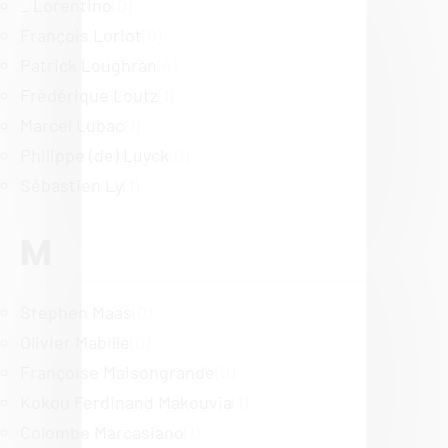
_ Lorentino
(0)
François Loriot
(0)
Patrick Loughran
(4)
Frédérique Loutz
(1)
Marcel Lubac
(1)
Philippe (de) Luyck
(0)
Sébastien Ly
(1)
M
Stephen Maas
(0)
Olivier Mabille
(0)
Françoise Maisongrande
(0)
Kokou Ferdinand Makouvia
(1)
Colombe Marcasiano
(1)