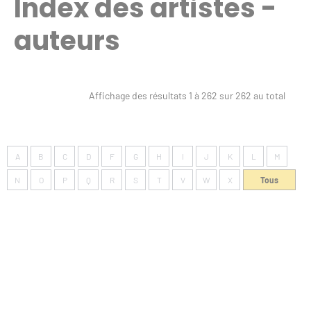
Index des artistes -
auteurs
Affichage des résultats
1
à
262
sur
262
au total
A
B
C
D
F
G
H
I
J
K
L
M
N
O
P
Q
R
S
T
V
W
X
Tous