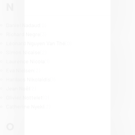
N
Daniel Nadaud
(0)
Richard Negre
(3)
Léonard Nguyen Van Thé
(0)
Simon Nicaise
(2)
Laurence Nicola
(1)
Eva Nielsen
(2)
Harilaos Nikolaidis
(1)
Jean Noël
(2)
Olivier Nottelet
(0)
Catherine Nyeki
(2)
O