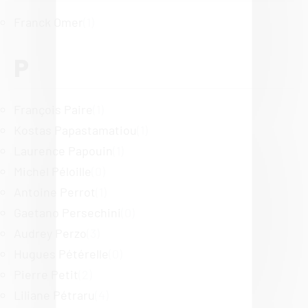
Franck Omer
(1)
P
François Paire
(1)
Kostas Papastamatiou
(1)
Laurence Papouin
(1)
Michel Péloille
(0)
Antoine Perrot
(1)
Gaetano Persechini
(0)
Audrey Perzo
(3)
Hugues Pétérelle
(0)
Pierre Petit
(2)
Liliane Pétraru
(4)