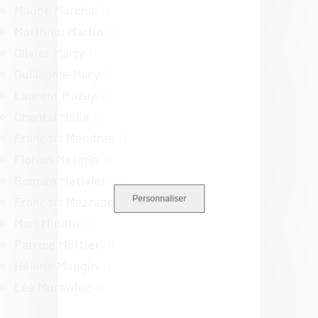
Maude Marchal
(1)
Matthieu Martin
(1)
Olivier Marty
(1)
Guillaume Mary
(1)
Laurent Mazuy
(1)
Chantal Mélia
(0)
François Mendras
(1)
Florian Mermin
(3)
Romain Métivier
(2)
Personnaliser
François Mezzapelle
(1)
Mari Minato
(1)
Patrice Mortier
(0)
Hélène Mougin
(1)
Léa Murawiec
(1)