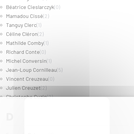
Béatrice Cieslarczyk
(0)
Mamadou Cissé
(2)
Tanguy Clerc
(1)
Céline Cléron
(2)
Mathilde Comby
(1)
Richard Conte
(0)
Michel Conversin
(1)
Jean-Loup Cornilleau
(5)
Vincent Creuzeau
(0)
Julien Creuzet
(2)
Christophe Cuzin
(2)
D