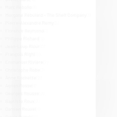
Marc Rebollo
(3)
Morgane Rébulard - The Shelf Company
(1)
Pierre-Alexandre Remy
(2)
Florence Reymond
(1)
Philippe Richard
(3)
Jean-Loup Ricur
(0)
François Righi
(0)
Emmanuel Rivière
(2)
Christophe Robe
(1)
Anne Rochette
(2)
Agnès Rosse
(1)
Georges Rousse
(0)
Baptiste Roux
(2)
Damien Rouxel
(1)
Sylvie Ruaulx
(2)