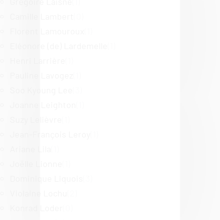
Grégoire Laisné
(1)
Camille Lambert
(0)
Florent Lamouroux
(1)
Eléonore (de) Lardemelle
(1)
Henri Larrière
(1)
Pauline Lavogez
(1)
Soo Kyoung Lee
(3)
Joanne Leighton
(1)
Suzy Lelièvre
(1)
Jean-François Leroy
(1)
Ariane Lila
(1)
Joëlle Lionne
(1)
Dominique Liquois
(3)
Violaine Lochu
(2)
Konrad Loder
(0)