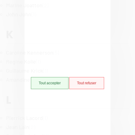
Marine Joatton
(2)
John John
(1)
K
Caroline Kennerson
(5)
Regine Kolle
(1)
Guillaume Krick
(1)
Amandine Kuhlmann
(1)
Tout accepter
Tout refuser
L
Pierrick Lacord
(1)
Jean Lain
(2)