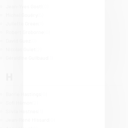
Jean-Yves Gosti
(0)
Michel Gouéry
(5)
Juliette Green
(1)
Robert Groborne
(0)
David Guez
(0)
Nicolas Guiet
(2)
Géraldine Guilbaud
(1)
H
Barrie Hastings
(0)
Sofi Hémon
(2)
Silvia Hestnes
(1)
Jean-René Hissard
(0)