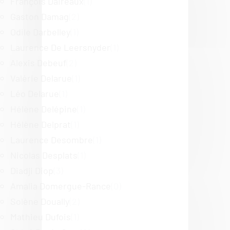
François Daireaux
(1)
Gaston Damag
(2)
Odile Darbelley
(1)
Laurence De Leersnyder
(1)
Alexis Debeuf
(2)
Valérie Delarue
(1)
Léo Delarue
(1)
Hélène Delépine
(1)
Hélène Delprat
(1)
Laurence Desombre
(1)
Nicolas Desplats
(1)
Diadji Diop
(3)
Amalia Domergue-Rance
(0)
Solène Doually
(2)
Mathieu Dufois
(1)