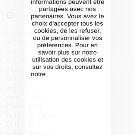
informations peuvent être
partagées avec nos
G
partenaires. Vous avez le
choix d'accepter tous les
cookies, de les refuser,
Florian Gadenne
(1)
ou de personnaliser vos
Julia Gault
(2)
préférences. Pour en
Danièle Gazarolli
(0)
savoir plus sur notre
utilisation des cookies et
Benoît Géhanne
(2)
sur vos droits, consultez
Gilgian Gelzer
(1)
notre
Politique de gestion
Laetitia Gendre
(1)
des cookies
Julie Genelin
(0)
Karim Ghaddab
(2)
Suzanne Giesa
(0)
Guillaume B. Gilles
(2)
David Gista
(0)
Sullivan Goba-Blé
(1)