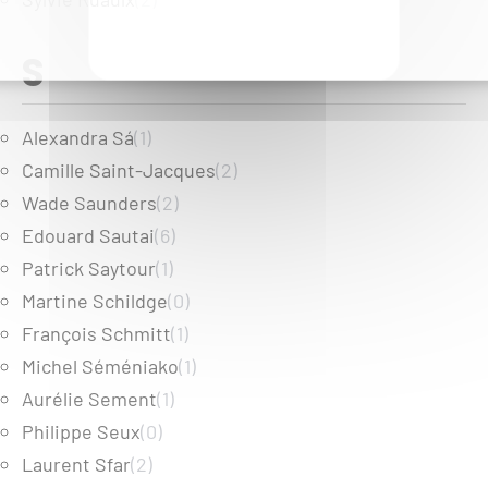
S
Alexandra Sá
(1)
Camille Saint-Jacques
(2)
Wade Saunders
(2)
Edouard Sautai
(6)
Patrick Saytour
(1)
Martine Schildge
(0)
François Schmitt
(1)
Michel Séméniako
(1)
Aurélie Sement
(1)
Philippe Seux
(0)
Laurent Sfar
(2)