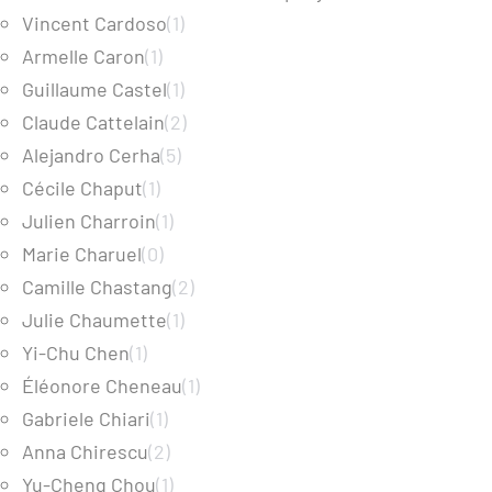
Vincent Cardoso
(1)
Armelle Caron
(1)
Guillaume Castel
(1)
Claude Cattelain
(2)
Alejandro Cerha
(5)
Cécile Chaput
(1)
Julien Charroin
(1)
Marie Charuel
(0)
Camille Chastang
(2)
Julie Chaumette
(1)
Yi-Chu Chen
(1)
Éléonore Cheneau
(1)
Gabriele Chiari
(1)
Anna Chirescu
(2)
Yu-Cheng Chou
(1)