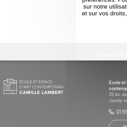
sur notre utilis
et sur vos droits
Politique de ges
Suivez-nou
École et
contemp
35 Av. de
Juvisy-s
01 6