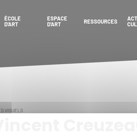
ÉCOLE
ESPACE
ACT
RESSOURCES
D'ART
D'ART
CU
S VISUELS
Vincent Creuze