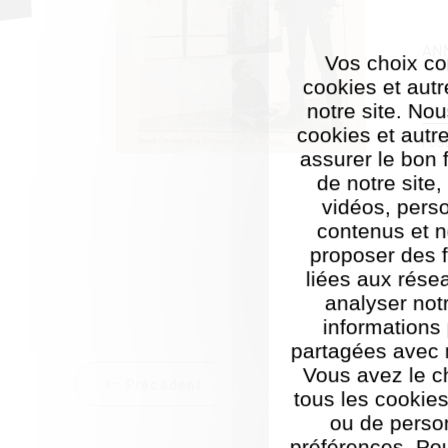
ANN
Vos choix co
cookies et autr
notre site. Nou
cookies et autr
PUBL
assurer le bon
de notre site
vidéos, pers
contenus et n
proposer des f
liées aux rése
analyser notr
informations
partagées avec 
Vous avez le c
Précédent
tous les cookies
ou de perso
préférences. Pou