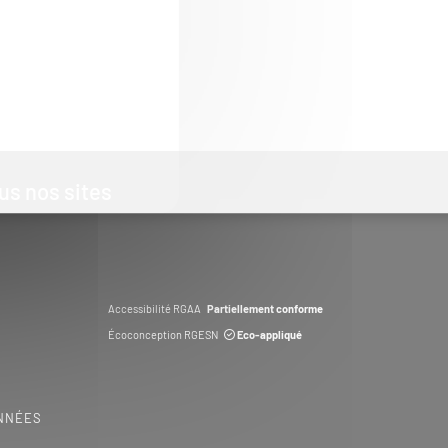
us nos sites
Accessibilité RGAA
Partiellement conforme
Écoconception RGESN
Eco-appliqué
NNÉES