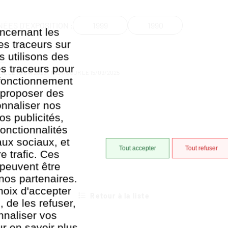
1999
1990
ÉES D'EXPOSITION :
ncernant les
es traceurs sur
s utilisons des
es traceurs pour
IÉ LE
15/04/2025
- MIS À JOUR LE
15/09/2025
 fonctionnement
, proposer des
onnaliser nos
os publicités,
onctionnalités
aux sociaux, et
Tout accepter
Tout refuser
e trafic. Ces
 peuvent être
nos partenaires.
hoix d'accepter
Retour à la liste
, de les refuser,
nnaliser vos
r en savoir plus