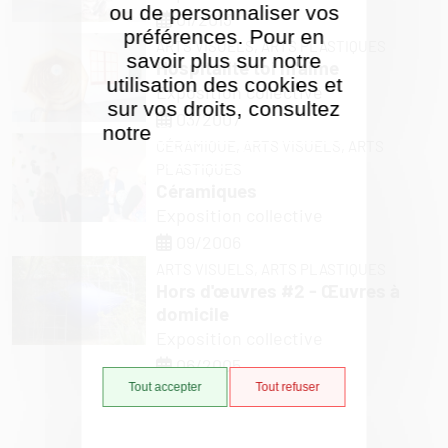
ou de personnaliser vos
01/2013
préférences. Pour en
ARTS VISUELS,
ARTS PLASTIQUES
savoir plus sur notre
Hospitalité toi m'aime
utilisation des cookies et
Exposition collective
sur vos droits, consultez
03/2007
notre
Politique de gestion
CÉRAMIQUE,
ARTS VISUELS,
ARTS
des cookies
PLASTIQUES
Céramiques
Exposition collective
09/2006
ARTS VISUELS,
ARTS PLASTIQUES
Hors d'œuvres #2 - Œuvres à
domicile
Exposition collective
06/2005
Tout accepter
Tout refuser