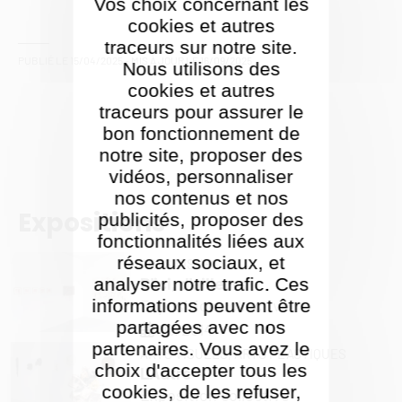
Vos choix concernant les
cookies et autres
traceurs sur notre site.
PUBLIÉ LE
15/04/2025
- MIS À JOUR LE
16/09/2025
Nous utilisons des
cookies et autres
traceurs pour assurer le
bon fonctionnement de
notre site, proposer des
vidéos, personnaliser
nos contenus et nos
Expositions
publicités, proposer des
fonctionnalités liées aux
réseaux sociaux, et
ARTS VISUELS
D'ici, d'ailleurs
analyser notre trafic. Ces
informations peuvent être
Exposition collective
partagées avec nos
03/2014
partenaires. Vous avez le
ARTS VISUELS,
ARTS PLASTIQUES
choix d'accepter tous les
L'Autre
cookies, de les refuser,
Exposition collective