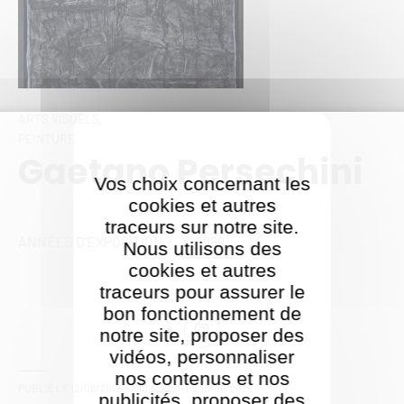
ARTS VISUELS,
PEINTURE
Gaetano Persechini
Vos choix concernant les
cookies et autres
traceurs sur notre site.
1989
ANNÉES D'EXPOSITION :
Nous utilisons des
cookies et autres
traceurs pour assurer le
bon fonctionnement de
notre site, proposer des
vidéos, personnaliser
nos contenus et nos
PUBLIÉ LE
12/06/2025
- MIS À JOUR LE
16/09/2025
publicités, proposer des