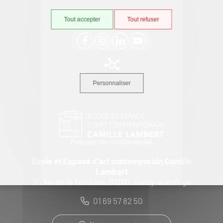
Suivez-nous
Tout accepter
Tout refuser
Tous nos sites
Personnaliser
Politique de confidentialité
École et Espace d'art contemporain Camille
Lambert
35 Av. de la Terrasse, 91260 Juvisy-sur-Orge
01 69 57 82 50