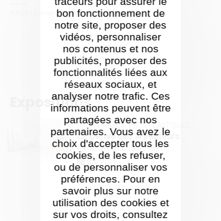
traceurs pour assurer le
bon fonctionnement de
PUBLIÉ LE
10/06/2025
- MIS À JOUR LE
16/09/2025
notre site, proposer des
vidéos, personnaliser
nos contenus et nos
publicités, proposer des
fonctionnalités liées aux
réseaux sociaux, et
analyser notre trafic. Ces
Expositions
informations peuvent être
partagées avec nos
ARTS VISUELS,
ARTS PLASTIQUES
partenaires. Vous avez le
La Dérive des arpenteurs
choix d'accepter tous les
Exposition collective
cookies, de les refuser,
09/2015
ou de personnaliser vos
préférences. Pour en
savoir plus sur notre
utilisation des cookies et
sur vos droits, consultez