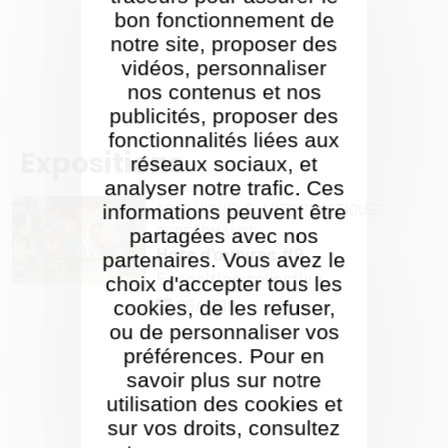
bon fonctionnement de
notre site, proposer des
vidéos, personnaliser
nos contenus et nos
publicités, proposer des
fonctionnalités liées aux
Expositions
réseaux sociaux, et
analyser notre trafic. Ces
informations peuvent être
ARTS VISUELS,
ARTS PLASTIQUES,
PERFORMANCE
partagées avec nos
Hors d'œuvres #9
partenaires. Vous avez le
Exposition collective
choix d'accepter tous les
05/2019
cookies, de les refuser,
ou de personnaliser vos
préférences. Pour en
savoir plus sur notre
utilisation des cookies et
sur vos droits, consultez