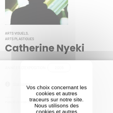
ARTS VISUELS,
ARTS PLASTIQUES
Catherine Nyeki
2009
ANNÉES D'EXPOSITION :
Site internet
Vos choix concernant les
cookies et autres
traceurs sur notre site.
PUBLIÉ LE
11/06/2025
- MIS À JOUR LE
16/09/2025
Nous utilisons des
cookies et autres