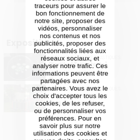
traceurs pour assurer le
bon fonctionnement de
notre site, proposer des
vidéos, personnaliser
nos contenus et nos
Expositions
publicités, proposer des
fonctionnalités liées aux
ARTS VISUELS,
ARTS PLASTIQUES
réseaux sociaux, et
Plastika [Totipotenta]
analyser notre trafic. Ces
Exposition individuelle
informations peuvent être
03/2009
partagées avec nos
partenaires. Vous avez le
ARTS VISUELS,
ARTS PLASTIQUES,
choix d'accepter tous les
PERFORMANCE
Hors d'œuvres #4
cookies, de les refuser,
Exposition collective
ou de personnaliser vos
préférences. Pour en
06/2009
savoir plus sur notre
utilisation des cookies et