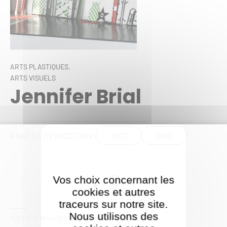
ARTS PLASTIQUES,
ARTS VISUELS
Jennifer Brial
2017
2015
ANNÉES D'EXPOSITION :
Vos choix concernant les
cookies et autres
traceurs sur notre site.
Nous utilisons des
PUBLIÉ LE
15/04/2025
- MIS À JOUR LE
15/09/2025