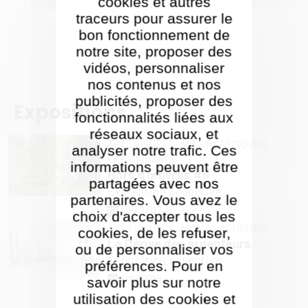
cookies et autres
traceurs pour assurer le
bon fonctionnement de
notre site, proposer des
vidéos, personnaliser
nos contenus et nos
publicités, proposer des
Expositions
fonctionnalités liées aux
réseaux sociaux, et
ARTS VISUELS,
ARTS PLASTIQUES,
analyser notre trafic. Ces
PERFORMANCE
informations peuvent être
Hors d'œuvres #8
partagées avec nos
Exposition collective
partenaires. Vous avez le
06/2017
choix d'accepter tous les
ARTS VISUELS,
ARTS PLASTIQUES
cookies, de les refuser,
La Dérive des arpenteurs
ou de personnaliser vos
Exposition collective
préférences. Pour en
09/2015
savoir plus sur notre
utilisation des cookies et