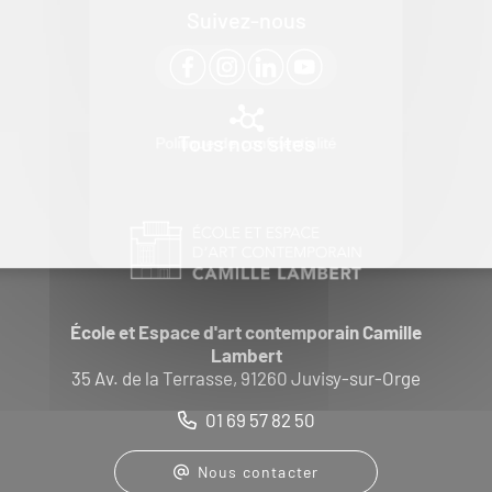
Suivez-nous
Tous nos sites
Politique de confidentialité
École et Espace d'art contemporain Camille
Lambert
35 Av. de la Terrasse, 91260 Juvisy-sur-Orge
01 69 57 82 50
Nous contacter