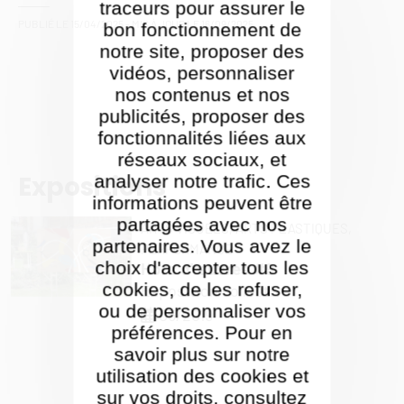
traceurs pour assurer le
PUBLIÉ LE
15/04/2025
- MIS À JOUR LE
16/09/2025
bon fonctionnement de
notre site, proposer des
vidéos, personnaliser
nos contenus et nos
publicités, proposer des
fonctionnalités liées aux
réseaux sociaux, et
Expositions
analyser notre trafic. Ces
informations peuvent être
partagées avec nos
ARTS VISUELS,
ARTS PLASTIQUES,
partenaires. Vous avez le
PERFORMANCE
choix d'accepter tous les
Hors d'œuvres #9
cookies, de les refuser,
Exposition collective
ou de personnaliser vos
05/2019
préférences. Pour en
savoir plus sur notre
utilisation des cookies et
sur vos droits, consultez