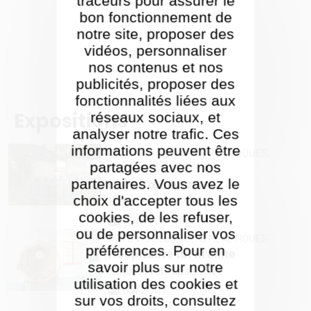
traceurs pour assurer le
bon fonctionnement de
notre site, proposer des
vidéos, personnaliser
nos contenus et nos
publicités, proposer des
fonctionnalités liées aux
Expositions
réseaux sociaux, et
analyser notre trafic. Ces
informations peuvent être
ARTS VISUELS,
ARTS PLASTIQUES,
partagées avec nos
PERFORMANCE
partenaires. Vous avez le
Hors d'œuvres #4
choix d'accepter tous les
Exposition collective
cookies, de les refuser,
06/2009
ou de personnaliser vos
ARTS VISUELS,
ARTS PLASTIQUES
préférences. Pour en
Hospitalité toi m'aime
savoir plus sur notre
Exposition collective
utilisation des cookies et
03/2007
sur vos droits, consultez