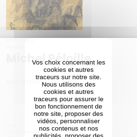
ARTS VISUELS,
PEINTURE
Michel Péloille
Vos choix concernant les
cookies et autres
traceurs sur notre site.
1994
ANNÉES D'EXPOSITION :
Nous utilisons des
cookies et autres
traceurs pour assurer le
bon fonctionnement de
notre site, proposer des
vidéos, personnaliser
nos contenus et nos
PUBLIÉ LE
12/06/2025
- MIS À JOUR LE
16/09/2025
publicités, proposer des