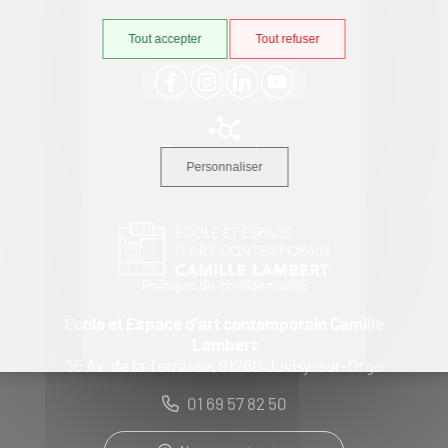
Suivez-nous
Tout accepter
Tout refuser
Tous nos sites
Personnaliser
Politique de confidentialité
École et Espace d'art contemporain Camille
Lambert
35 Av. de la Terrasse, 91260 Juvisy-sur-Orge
01 69 57 82 50