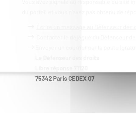
Vous avez signalé au responsable du site in
du portail et vous n’avez pas obtenu de répo
Écrire un message au Défenseur des d
Contacter le délégué du Défenseur des
Envoyer un courrier par la poste (gratu
Le Défenseur des droits
Libre réponse 71120
75342 Paris CEDEX 07