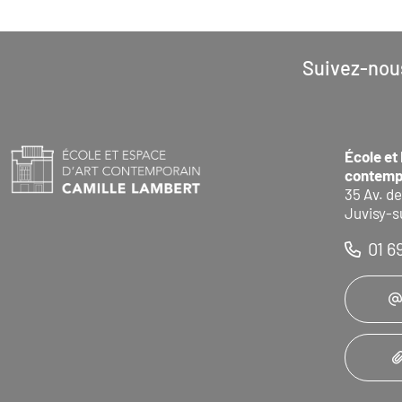
Suivez-nou
École et
contemp
35 Av. de
Juvisy-s
01 6