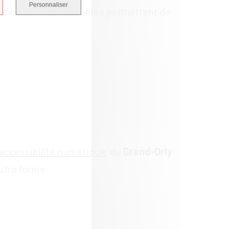
Personnaliser
râce aux rôles. Ces rôles permettent de
 accessibilité numérique
du
Grand-Orly
utre forme.