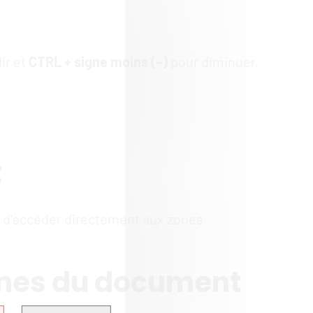
ir et
CTRL + signe moins (−)
pour diminuer.
t
i, d'accéder directement aux zones
zones du document