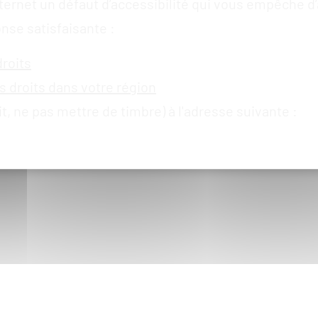
ternet un défaut d’accessibilité qui vous empêche d
nse satisfaisante :
roits
 droits dans votre région
it, ne pas mettre de timbre) à l'adresse suivante :