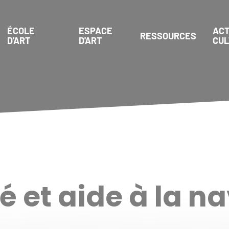
ÉCOLE
ESPACE
ACT
RESSOURCES
D'ART
D'ART
CU
é et aide à la n