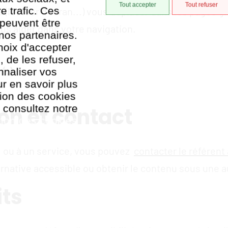
Tout accepter
Tout refuser
e trafic. Ces
e (lecteur d'écran...) vous déplacer dans les pages g
 peuvent être
us aider dans votre navigation.
nos partenaires.
hoix d'accepter
, de les refuser,
(;)
nnaliser vos
r en savoir plus
ation des cookies
, consultez notre
on et contact
tion des cookies
u ou à un service, vous pouvez
contacter le référent
ernative accessible ou obtenir le contenu sous une a
its