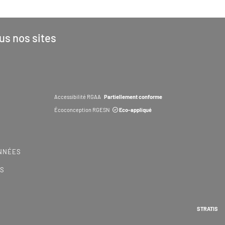
us nos sites
Accessibilité RGAA
Partiellement conforme
Écoconception RGESN
Eco-appliqué
NNÉES
ES
STRATIS