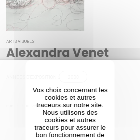
ARTS VISUELS
Alexandra Venet
2008
ANNÉES D'EXPOSITION :
Vos choix concernant les
cookies et autres
traceurs sur notre site.
PUBLIÉ LE
11/06/2025
- MIS À JOUR LE
17/09/2025
Nous utilisons des
cookies et autres
traceurs pour assurer le
bon fonctionnement de