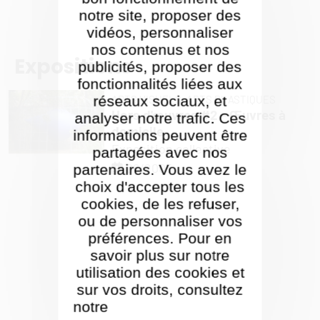
notre site, proposer des
vidéos, personnaliser
nos contenus et nos
Expositions
publicités, proposer des
fonctionnalités liées aux
ARTS VISUELS,
ARTS PLASTIQUES
réseaux sociaux, et
Hors d'œuvres #2 - Œuvres à
analyser notre trafic. Ces
domicile
informations peuvent être
Exposition collective
partagées avec nos
06/2005
partenaires. Vous avez le
choix d'accepter tous les
cookies, de les refuser,
ou de personnaliser vos
préférences. Pour en
savoir plus sur notre
utilisation des cookies et
sur vos droits, consultez
notre
Politique de gestion