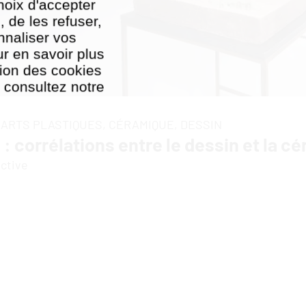
hoix d'accepter
, de les refuser,
nnaliser vos
r en savoir plus
ation des cookies
, consultez notre
tion des cookies
,
ARTS PLASTIQUES,
CÉRAMIQUE,
DESSIN
 : corrélations entre le dessin et la c
ective