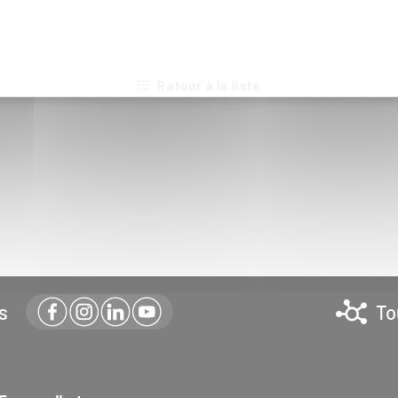
Retour à la liste
s
To