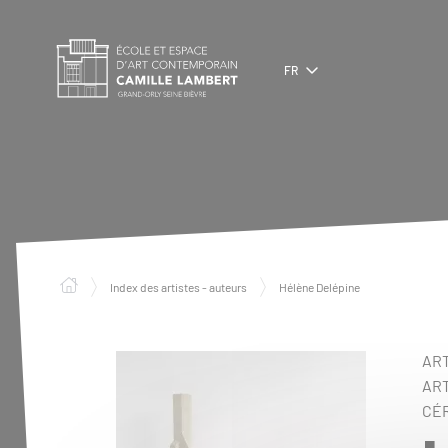
Panneau de gestion des cookies
FR
Index des artistes - auteurs
Hélène Delépine
ART
ART
CÉ