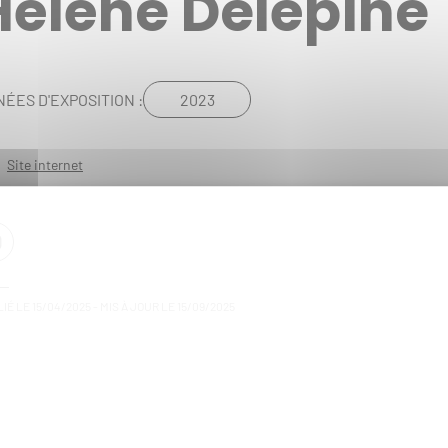
Hélène Delépine
2023
ÉES D'EXPOSITION :
Site internet
IÉ LE
15/04/2025
- MIS À JOUR LE
15/09/2025