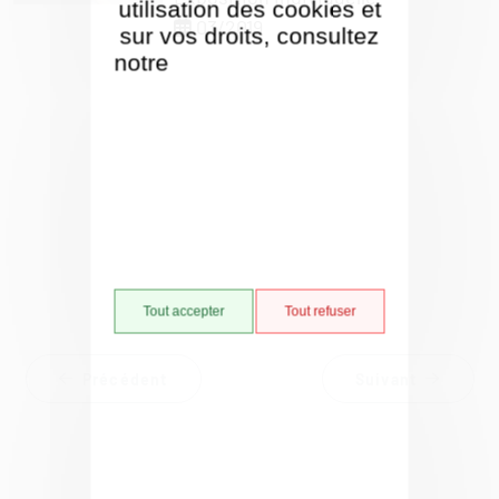
utilisation des cookies et
03/2019
sur vos droits, consultez
notre
Politique de gestion
des cookies
Tout accepter
Tout refuser
Retour à la liste
Précédent
Suivant