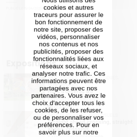
cookies et autres
PUBLIÉ LE
15/04/2025
- MIS À JOUR LE
16/09/2025
traceurs pour assurer le
bon fonctionnement de
notre site, proposer des
vidéos, personnaliser
nos contenus et nos
publicités, proposer des
fonctionnalités liées aux
Expositions
réseaux sociaux, et
analyser notre trafic. Ces
ARTS VISUELS,
ARTS PLASTIQUES,
informations peuvent être
PERFORMANCE
partagées avec nos
Hors d'œuvres #9
partenaires. Vous avez le
Exposition collective
choix d'accepter tous les
05/2019
cookies, de les refuser,
ARTS PLASTIQUES,
ARTS VISUELS
ou de personnaliser vos
Straight ahead,crossing, straight
préférences. Pour en
ahead, crossing
savoir plus sur notre
Exposition individuelle