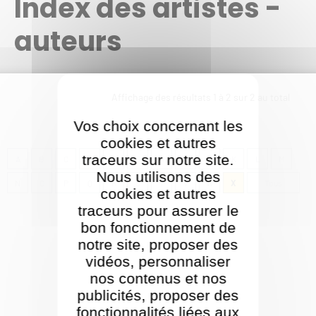
Index des artistes -
auteurs
Affichage des résultats
1
à
2
sur
2
au total
Vos choix concernant les
cookies et autres
traceurs sur notre site.
A
B
C
D
F
G
H
I
J
K
L
M
Nous utilisons des
N
O
P
Q
R
S
T
V
W
X
Tous
cookies et autres
traceurs pour assurer le
bon fonctionnement de
notre site, proposer des
vidéos, personnaliser
nos contenus et nos
publicités, proposer des
fonctionnalités liées aux