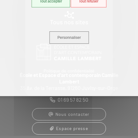
Tout accepter
Tout refuser
Tous nos sites
Personnaliser
Politique de confidentialité
École et Espace d'art contemporain Camille
Lambert
35 Av. de la Terrasse, 91260 Juvisy-sur-Orge
01 69 57 82 50
Nous contacter
Espace presse