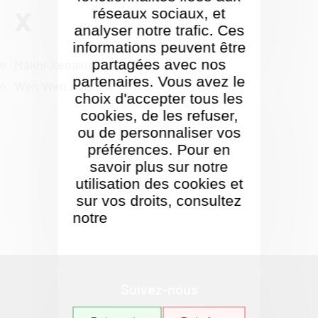
X
réseaux sociaux, et
analyser notre trafic. Ces
informations peuvent être
partagées avec nos
Mâkhi Xenakis
(1)
partenaires. Vous avez le
Wen Wen Xue
(1)
choix d'accepter tous les
cookies, de les refuser,
ou de personnaliser vos
préférences. Pour en
savoir plus sur notre
utilisation des cookies et
sur vos droits, consultez
notre
Politique de gestion
des cookies
Suivez-nous