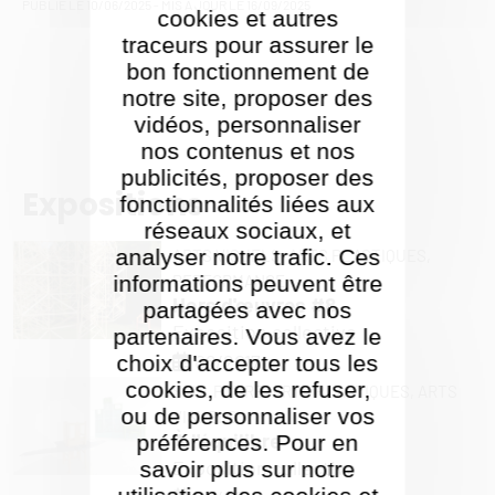
PUBLIÉ LE
10/06/2025
- MIS À JOUR LE
16/09/2025
cookies et autres
traceurs pour assurer le
bon fonctionnement de
notre site, proposer des
vidéos, personnaliser
nos contenus et nos
publicités, proposer des
Expositions
fonctionnalités liées aux
réseaux sociaux, et
analyser notre trafic. Ces
ARTS VISUELS,
ARTS PLASTIQUES,
PERFORMANCE
informations peuvent être
Hors d'œuvres #8
partagées avec nos
Exposition collective
partenaires. Vous avez le
06/2017
choix d'accepter tous les
cookies, de les refuser,
SCULPTURE,
ARTS PLASTIQUES,
ARTS
ou de personnaliser vos
VISUELS
À l'équilibre
préférences. Pour en
Exposition collective
savoir plus sur notre