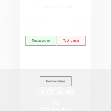
Retour à la liste
Précédent
Suivant
Tout accepter
Tout refuser
Suivez-nous
Personnaliser
Tous nos sites