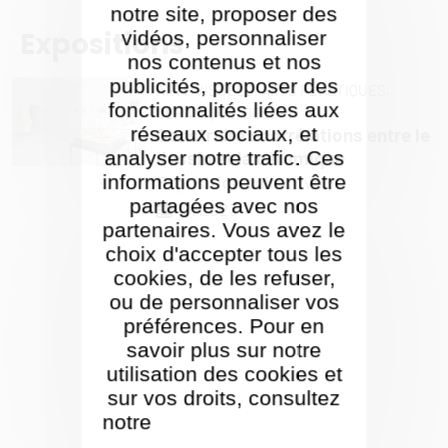
notre site, proposer des
Expositions
vidéos, personnaliser
nos contenus et nos
publicités, proposer des
ARTS VISUELS,
ARTS PLASTIQUES,
fonctionnalités liées aux
CÉRAMIQUE,
DESSIN
réseaux sociaux, et
Construire : corrélations entre le
analyser notre trafic. Ces
dessin et la céramique
informations peuvent être
Exposition collective
partagées avec nos
10/2023
partenaires. Vous avez le
choix d'accepter tous les
cookies, de les refuser,
ou de personnaliser vos
préférences. Pour en
savoir plus sur notre
utilisation des cookies et
sur vos droits, consultez
notre
Politique de gestion
des cookies