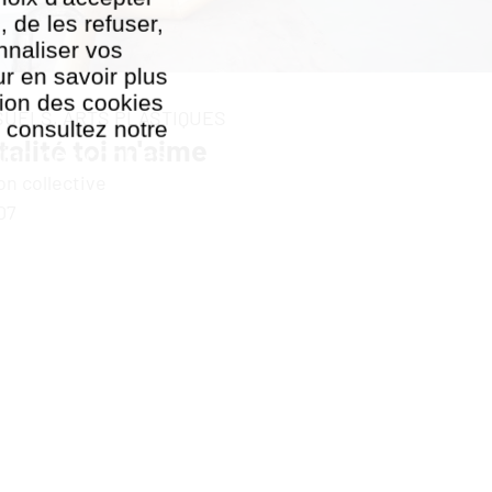
, de les refuser,
nnaliser vos
r en savoir plus
ation des cookies
SUELS,
ARTS PLASTIQUES
, consultez notre
talité toi m'aime
tion des cookies
on collective
07