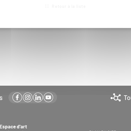
Retour à la liste
s
To
 Espace d'art