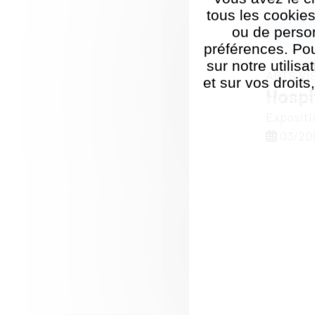
tous les cookies
ou de perso
préférences. Pou
sur notre utilis
ARTS VI
et sur vos droits
Hospi
Politique de ges
Expositi
03/20