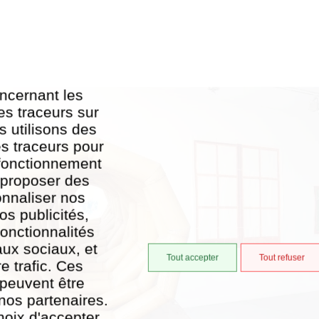
ncernant les
es traceurs sur
s utilisons des
es traceurs pour
 fonctionnement
, proposer des
onnaliser nos
os publicités,
onctionnalités
aux sociaux, et
Tout accepter
Tout refuser
e trafic. Ces
 peuvent être
nos partenaires.
hoix d'accepter