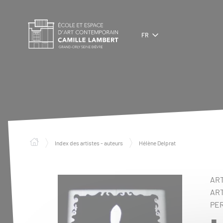
Panneau de gestion des cookies
FR
Index des artistes - auteurs
Hélène Delprat
ART
ART
PE