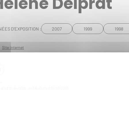
Hélène Delprat
2007
1999
1998
ÉES D'EXPOSITION :
Site internet
IÉ LE
15/04/2025
- MIS À JOUR LE
29/09/2025