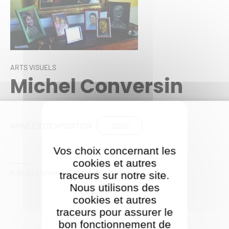
ARTS VISUELS
Michel Conversin
2005
ANNÉES D'EXPOSITION :
Vos choix concernant les
cookies et autres
PUBLIÉ LE
15/04/2025
- MIS À JOUR LE
30/09/2025
traceurs sur notre site.
Nous utilisons des
cookies et autres
traceurs pour assurer le
bon fonctionnement de