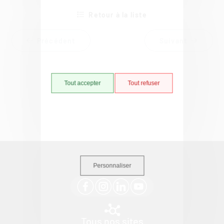
Retour à la liste
Précédent
Suivant
Tout accepter
Tout refuser
Suivez-nous
Personnaliser
Tous nos sites