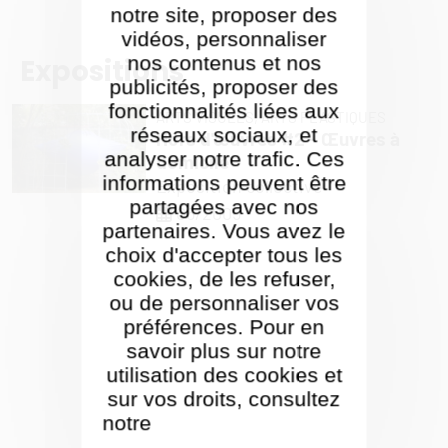
notre site, proposer des
vidéos, personnaliser
nos contenus et nos
Expositions
publicités, proposer des
fonctionnalités liées aux
ARTS VISUELS,
ARTS PLASTIQUES
réseaux sociaux, et
Hors d'œuvres #2 - Œuvres à
analyser notre trafic. Ces
domicile
informations peuvent être
Exposition collective
partagées avec nos
06/2005
partenaires. Vous avez le
choix d'accepter tous les
cookies, de les refuser,
ou de personnaliser vos
préférences. Pour en
savoir plus sur notre
utilisation des cookies et
sur vos droits, consultez
notre
Politique de gestion
des cookies