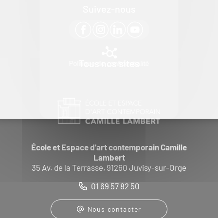
Suivez-nous
Tous nos sites
Politique de confidentialité
École et Espace d'art contemporain Camille
Lambert
35 Av. de la Terrasse, 91260 Juvisy-sur-Orge
01 69 57 82 50
Nous contacter