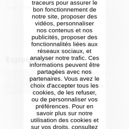
traceurs pour assurer le
PUBLIÉ LE
16/06/2025
- MIS À JOUR LE
19/09/2025
bon fonctionnement de
notre site, proposer des
vidéos, personnaliser
nos contenus et nos
publicités, proposer des
fonctionnalités liées aux
réseaux sociaux, et
Expositions
analyser notre trafic. Ces
informations peuvent être
partagées avec nos
ARTS VISUELS,
ARTS PLASTIQUES,
partenaires. Vous avez le
GRAVURE,
INSTALLATION
choix d'accepter tous les
Ultimo And The Clusters
cookies, de les refuser,
Exposition individuelle
ou de personnaliser vos
01/2018
préférences. Pour en
savoir plus sur notre
utilisation des cookies et
sur vos droits, consultez