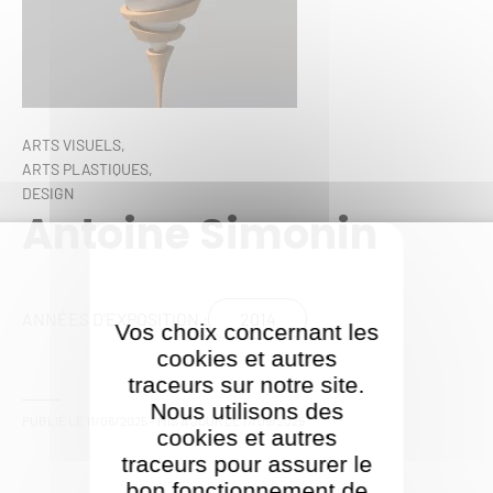
ARTS VISUELS,
ARTS PLASTIQUES,
DESIGN
Antoine Simonin
2014
ANNÉES D'EXPOSITION :
Vos choix concernant les
cookies et autres
traceurs sur notre site.
Nous utilisons des
PUBLIÉ LE
11/06/2025
- MIS À JOUR LE
17/09/2025
cookies et autres
traceurs pour assurer le
bon fonctionnement de