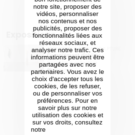
notre site, proposer des
vidéos, personnaliser
nos contenus et nos
publicités, proposer des
Expositions
fonctionnalités liées aux
réseaux sociaux, et
ARTS VISUELS,
DESIGN,
SCULPTURE
analyser notre trafic. Ces
Complément d’objets
informations peuvent être
Exposition collective
partagées avec nos
09/2014
partenaires. Vous avez le
choix d'accepter tous les
cookies, de les refuser,
ou de personnaliser vos
préférences. Pour en
savoir plus sur notre
utilisation des cookies et
sur vos droits, consultez
notre
Politique de gestion