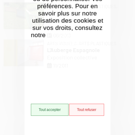
préférences. Pour en
ARTS VISUELS,
ARTS PLASTIQUES,
savoir plus sur notre
PERFORMANCE
Hors d'œuvres #6
utilisation des cookies et
Exposition collective
sur vos droits, consultez
notre
Politique de gestion
06/2013
des cookies
ARTS VISUELS,
ARTS PLASTIQUES
L'Auberge Espagnole
Exposition collective
11/2011
Tout accepter
Tout refuser