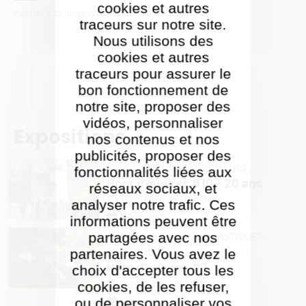
cookies et autres
PUBLIÉ LE
25/06/2025
- MIS À JOUR LE
19/09/2025
traceurs sur notre site.
Nous utilisons des
cookies et autres
traceurs pour assurer le
bon fonctionnement de
notre site, proposer des
vidéos, personnaliser
Expositions
nos contenus et nos
publicités, proposer des
ARTS VISUELS,
PERFORMANCE
fonctionnalités liées aux
Hors d'œuvres #10 - 20 ans
réseaux sociaux, et
Exposition collective
analyser notre trafic. Ces
06/2023
informations peuvent être
partagées avec nos
ARTS VISUELS,
ARTS PLASTIQUES,
PERFORMANCE
partenaires. Vous avez le
Hors d'œuvres #7
choix d'accepter tous les
Exposition collective
cookies, de les refuser,
06/2015
ou de personnaliser vos