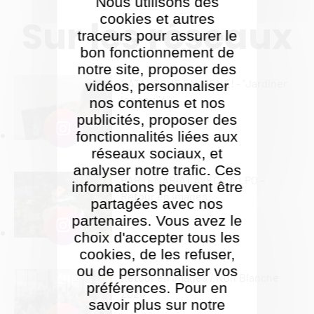
Nous utilisons des
cookies et autres
Sur les réseaux
traceurs pour assurer le
bon fonctionnement de
notre site, proposer des
CATALOGUE EN LIGNE! - "Jardiner
vidéos, personnaliser
les seuils"
nos contenus et nos
publicités, proposer des
fonctionnalités liées aux
réseaux sociaux, et
analyser notre trafic. Ces
PARTENARIAT AVEC LA LPO -
informations peuvent être
Retour en images
partagées avec nos
partenaires. Vous avez le
choix d'accepter tous les
cookies, de les refuser,
ou de personnaliser vos
Retour en images / Nuit Blanche
préférences. Pour en
2026
savoir plus sur notre