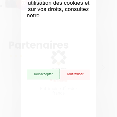
utilisation des cookies et
sur vos droits, consultez
notre
Politique de gestion
des cookies
Partenaires
...
Tout accepter
Tout refuser
Patrimoine d'Île-de-
france