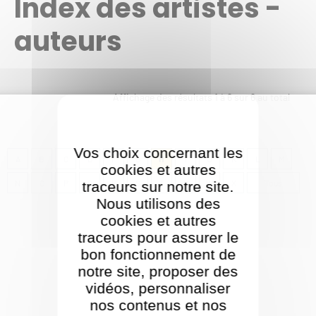
Index des artistes -
auteurs
Affichage des résultats
1
à
6
sur
6
au total
Vos choix concernant les
A
B
C
D
F
G
H
I
J
K
L
M
cookies et autres
N
O
P
Q
R
S
T
V
W
X
Tous
traceurs sur notre site.
Nous utilisons des
cookies et autres
traceurs pour assurer le
bon fonctionnement de
notre site, proposer des
vidéos, personnaliser
nos contenus et nos