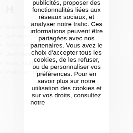
publicités, proposer des
H
fonctionnalités liées aux
réseaux sociaux, et
analyser notre trafic. Ces
Barrie Hastings
(0)
informations peuvent être
Sofi Hémon
(2)
partagées avec nos
Silvia Hestnes
(1)
partenaires. Vous avez le
choix d'accepter tous les
Jean-René Hissard
(0)
cookies, de les refuser,
Anne Houel
(2)
ou de personnaliser vos
Charlotte Hubert
(2)
préférences. Pour en
savoir plus sur notre
utilisation des cookies et
sur vos droits, consultez
notre
Politique de gestion
des cookies