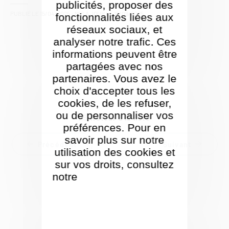
publicités, proposer des
PUBLIÉ LE
15/04/2025
- MIS À JOUR LE
16/09/2025
fonctionnalités liées aux
réseaux sociaux, et
analyser notre trafic. Ces
informations peuvent être
partagées avec nos
partenaires. Vous avez le
choix d'accepter tous les
cookies, de les refuser,
ou de personnaliser vos
Retour à la liste
préférences. Pour en
savoir plus sur notre
Précédent
Suivant
utilisation des cookies et
sur vos droits, consultez
notre
Politique de gestion
des cookies