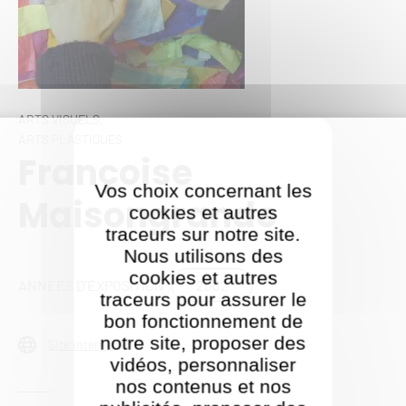
ARTS VISUELS,
ARTS PLASTIQUES
Françoise
Vos choix concernant les
Maisongrande
cookies et autres
traceurs sur notre site.
Nous utilisons des
cookies et autres
2002
ANNÉES D'EXPOSITION :
traceurs pour assurer le
bon fonctionnement de
notre site, proposer des
Site internet
vidéos, personnaliser
nos contenus et nos