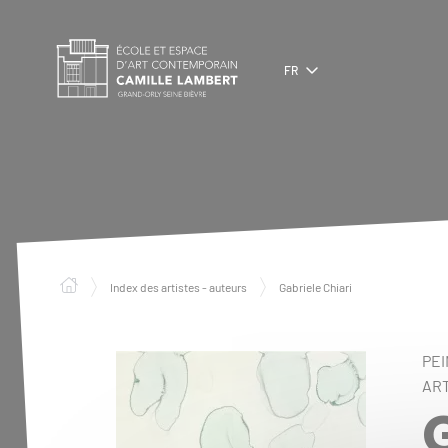
Panneau de gestion des cookies
FR
Index des artistes - auteurs
Gabriele Chiari
PEI
ART