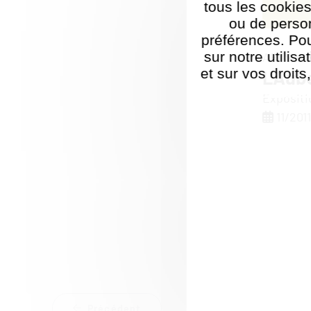
tous les cookies
ou de perso
préférences. Pou
sur notre utilis
ARTS VI
et sur vos droits
L'Aub
Politique de ges
Expositi
11/2011
Précédent