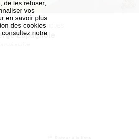
, de les refuser,
nnaliser vos
r en savoir plus
ation des cookies
SUELS,
ARTS PLASTIQUES
, consultez notre
erge Espagnole
tion des cookies
on collective
Retour à la liste