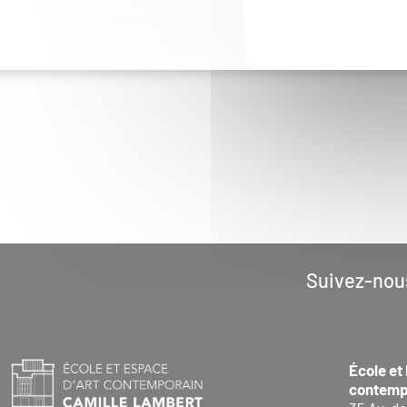
Suivez-nou
École et
contemp