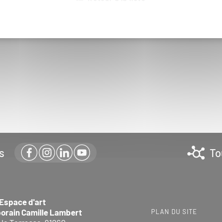
s
To
 Espace d'art
orain Camille Lambert
PLAN DU SITE