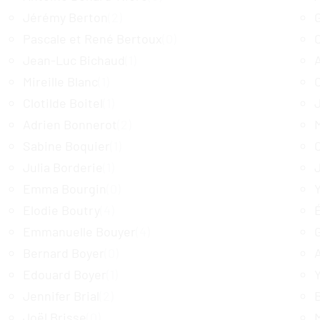
Jérémy Berton
(2)
Pascale et René Bertoux
(0)
Jean-Luc Bichaud
(1)
Mireille Blanc
(1)
Clotilde Boitel
(1)
Adrien Bonnerot
(2)
Sabine Boquier
(1)
Julia Borderie
(1)
Emma Bourgin
(0)
Elodie Boutry
(4)
Emmanuelle Bouyer
(4)
G
Bernard Boyer
(0)
Edouard Boyer
(1)
Jennifer Brial
(2)
Joël Brisse
(0)