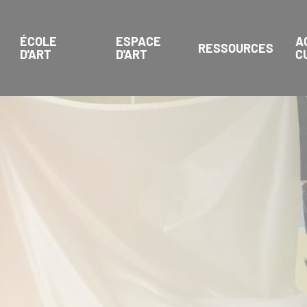
ÉCOLE
ESPACE
A
RESSOURCES
D'ART
D'ART
C