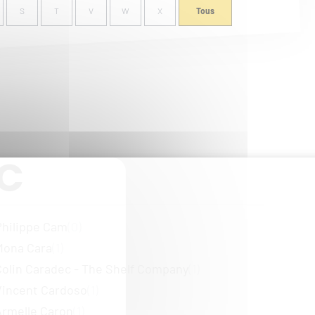
S
T
V
W
X
Tous
C
Philippe Cam
(0)
Mona Cara
(1)
Colin Caradec - The Shelf Company
(1)
Vincent Cardoso
(1)
Armelle Caron
(1)