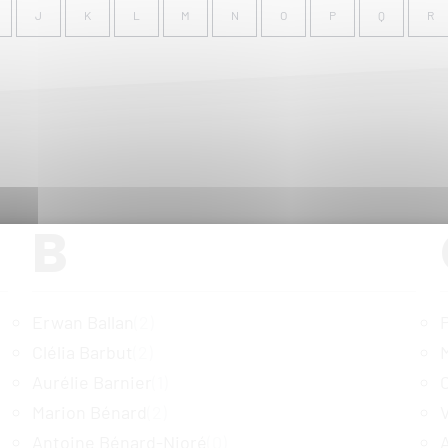
J
K
L
M
N
O
P
Q
R
B
Erwan Ballan
(2)
Clélia Barbut
(2)
Aurélie Barnier
(1)
Marion Bénard
(2)
Antoine Bénard-Nioré
(0)