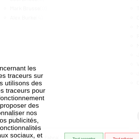
Mark Brusse
(0)
Alex Burke
(4)
ncernant les
es traceurs sur
s utilisons des
es traceurs pour
 fonctionnement
, proposer des
F
onnaliser nos
os publicités,
onctionnalités
aux sociaux, et
Marie-Hélène Fabra
(2)
Tout accepter
Tout refuser