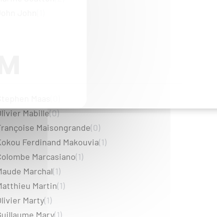
John John
(1)
M
Stephen Maas
(0)
livier Mabille
(0)
Françoise Maisongrande
(0)
Kokou Ferdinand Makouvia
(1)
Colombe Marcasiano
(1)
Maude Marchal
(1)
Matthieu Martin
(1)
livier Marty
(1)
Guillaume Mary
(1)