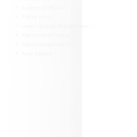
Laurent Ardhuin
(0)
Pierre Argo
(0)
Jean-Jacques Argueyrolles
(0)
Marcos Avila Forero
(1)
Marcos Avila Forero
(1)
Nour Awada
(1)