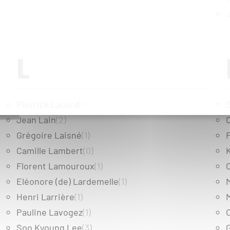
L
Pierrick Lacord
(1)
Jean Lain
(2)
O
Grégoire Laisné
(1)
Camille Lambert
(0)
Florent Lamouroux
(1)
Eléonore (de) Lardemelle
(1)
Henri Larrière
(1)
Pauline Lavogez
(1)
O
Soo Kyoung Lee
(3)