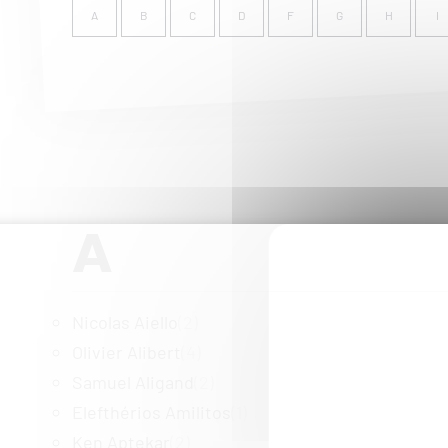
A
B
C
D
F
G
H
I
A
Nicolas Aiello
(2)
Olivier Alibert
(4)
Samuel Aligand
(2)
Elefthérios Amilitos
(1)
Ken Aptekar
(2)