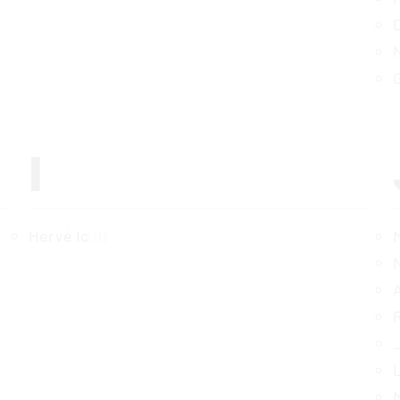
I
Hervé Ic
(0)
A