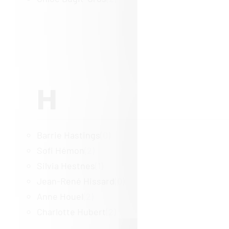
H
Barrie Hastings
(0)
Sofi Hémon
(2)
Silvia Hestnes
(1)
Jean-René Hissard
(0)
Anne Houel
(2)
Charlotte Hubert
(2)