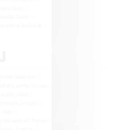
David Guez
(0)
Nicolas Guiet
(2)
Géraldine Guilbaud
(1)
J
Michel Jacquelin
(1)
Natalia Jaime-Cortez
(2)
urélie Jallut
(1)
Romuald Jandolo
(3)
_ Jaye
(0)
Lydie Jean dit Pannel
(0)
Marine Joatton
(2)