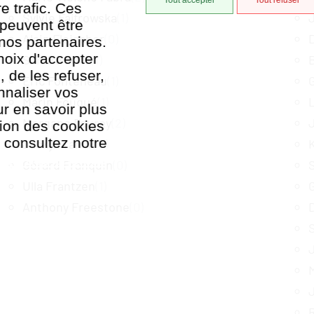
e trafic. Ces
Sylvie Fajfrowska
(1)
J
 peuvent être
Alain Fleischer
(0)
D
nos partenaires.
hoix d'accepter
Sandra Foltz
(1)
, de les refuser,
Eric Fonteneau
(1)
G
nnaliser vos
Marin Fouqué
(1)
r en savoir plus
Morgane Fourey
(2)
J
ation des cookies
, consultez notre
Jacky Franck
(0)
tion des cookies
Gérard Franquin
(0)
Ulla Frantzen
(1)
G
Anthony Freestone
(0)