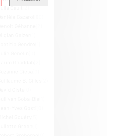
ulia Gault
(2)
anièle Gazarolli
(0)
Benoît Géhanne
(2)
ilgian Gelzer
(1)
Laetitia Gendre
(1)
ulie Genelin
(0)
Karim Ghaddab
(2)
Suzanne Giesa
(0)
uillaume B. Gilles
(2)
David Gista
(0)
Sullivan Goba-Blé
(1)
Jean-Yves Gosti
(0)
Michel Gouéry
(5)
Juliette Green
(1)
Robert Groborne
(0)