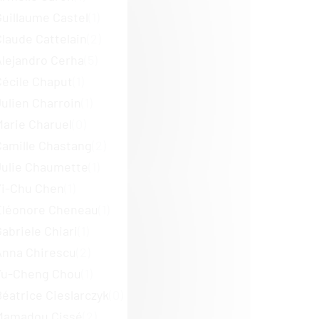
Guillaume Castel
(1)
Claude Cattelain
(2)
Alejandro Cerha
(5)
Cécile Chaput
(1)
Julien Charroin
(1)
Marie Charuel
(0)
Camille Chastang
(2)
Julie Chaumette
(1)
Yi-Chu Chen
(1)
Éléonore Cheneau
(1)
abriele Chiari
(1)
Anna Chirescu
(2)
Yu-Cheng Chou
(1)
Béatrice Cieslarczyk
(0)
Mamadou Cissé
(2)