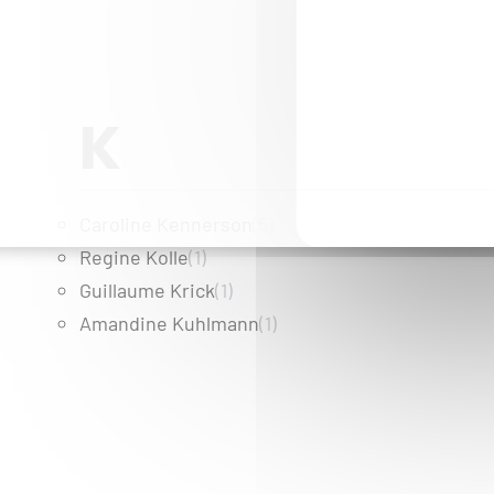
K
Caroline Kennerson
(5)
Regine Kolle
(1)
Guillaume Krick
(1)
Amandine Kuhlmann
(1)