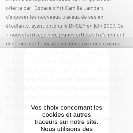
offerte par l’Espace d’Art Camille Lambert
d’exposer les nouveaux travaux de ses ex-
étudiants, ayant obtenu le DNSEP en juin 2007. Ce
« nouvel arrivage » de jeunes artistes fraîchement
diplômés est l’occasion de découvrir des œuvres
très diverses, en plein développement, où se
côtoient et se mêlent tous les médiums :
photographie, volume, installation, écriture… Au-
delà de cette hybridation des pratiques, se dégage
une certaine revendication de l’expérience intime
et de l’indépendance vis-à-vis de toutes les
esthétiques et de tous les mots d’ordre.
Vos choix concernant les
cookies et autres
Commissaire de l'exposition : Karim Ghaddab
traceurs sur notre site.
Nous utilisons des