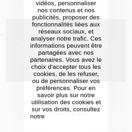
vidéos, personnaliser
nos contenus et nos
publicités, proposer des
fonctionnalités liées aux
réseaux sociaux, et
analyser notre trafic. Ces
2022_catalogue_laure_wauters_web.pdf
informations peuvent être
partagées avec nos
DOCUMENT PDF
2.76 MO
partenaires. Vous avez le
choix d'accepter tous les
Télécharger
cookies, de les refuser,
ou de personnaliser vos
préférences. Pour en
savoir plus sur notre
utilisation des cookies et
sur vos droits, consultez
Retour à la liste
notre
Politique de gestion
des cookies
Précédent
Suivant