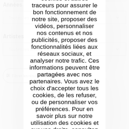
Années
traceurs pour assurer le
bon fonctionnement de
Toutes les années
notre site, proposer des
vidéos, personnaliser
nos contenus et nos
Artistes
publicités, proposer des
fonctionnalités liées aux
Toutes les artistes
réseaux sociaux, et
analyser notre trafic. Ces
informations peuvent être
partagées avec nos
Effacer
Filtrer les résultats
partenaires. Vous avez le
choix d'accepter tous les
cookies, de les refuser,
ou de personnaliser vos
préférences. Pour en
savoir plus sur notre
utilisation des cookies et