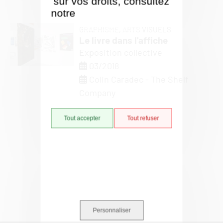
sur vos droits, consultez
notre
Politique de gestion
des cookies
GRAPHISME,
ARTS VISUELS
Le livre dans l'affiche
Exposition collective
03/2018
Colin Caradec - The Shelf
Company
Tout accepter
Tout refuser
Personnaliser