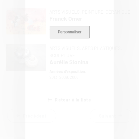
ARTS VISUELS,
PEINTURE,
CÉRAMIQUE
Franck Omer
Années d'exposition:
Personnaliser
2006
ARTS VISUELS,
ARTS PLASTIQUES,
SCULPTURE
Aurélie Slonina
Années d'exposition:
2013, 2009, 2006
Retour à la liste
Précédent
Suivant
Politique de confidentialité