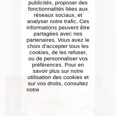
publicités, proposer des
fonctionnalités liées aux
Le merveilleux édulcoré
réseaux sociaux, et
analyser notre trafic. Ces
informations peuvent être
TÉLÉCHARGER (2.2 MO)
partagées avec nos
partenaires. Vous avez le
choix d'accepter tous les
cookies, de les refuser,
Toutes les publications
ou de personnaliser vos
préférences. Pour en
savoir plus sur notre
utilisation des cookies et
sur vos droits, consultez
notre
Politique de gestion
des cookies