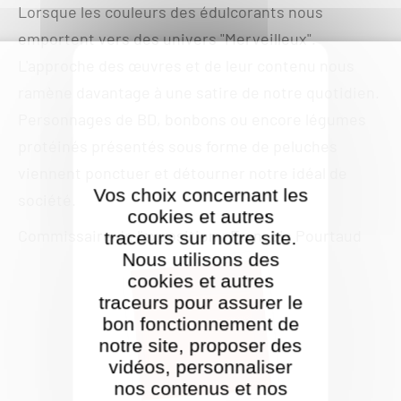
Lorsque les couleurs des édulcorants nous
emportent vers des univers "Merveilleux".
L'approche des œuvres et de leur contenu nous
ramène davantage à une satire de notre quotidien.
Personnages de BD, bonbons ou encore légumes
protéinés présentés sous forme de peluches
viennent ponctuer et détourner notre idéal de
Vos choix concernant les
société.
cookies et autres
Commissaire de l'exposition : François Pourtaud
traceurs sur notre site.
Nous utilisons des
cookies et autres
traceurs pour assurer le
bon fonctionnement de
notre site, proposer des
vidéos, personnaliser
nos contenus et nos