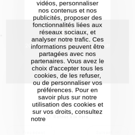
vidéos, personnaliser
nos contenus et nos
publicités, proposer des
fonctionnalités liées aux
réseaux sociaux, et
analyser notre trafic. Ces
2024_catalogue_violaine_lochu.pdf
informations peuvent être
partagées avec nos
DOCUMENT PDF
5.86 MO
partenaires. Vous avez le
choix d'accepter tous les
Télécharger
cookies, de les refuser,
ou de personnaliser vos
préférences. Pour en
savoir plus sur notre
utilisation des cookies et
sur vos droits, consultez
Retour à la liste
notre
Politique de gestion
des cookies
Précédent
Suivant