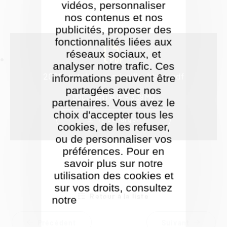
vidéos, personnaliser
nos contenus et nos
publicités, proposer des
fonctionnalités liées aux
réseaux sociaux, et
analyser notre trafic. Ces
2020_catalogue_mireille_blanc.pdf
informations peuvent être
partagées avec nos
DOCUMENT PDF
3.39 MO
partenaires. Vous avez le
choix d'accepter tous les
Télécharger
cookies, de les refuser,
ou de personnaliser vos
préférences. Pour en
savoir plus sur notre
utilisation des cookies et
sur vos droits, consultez
Retour à la liste
notre
Politique de gestion
des cookies
Précédent
Suivant