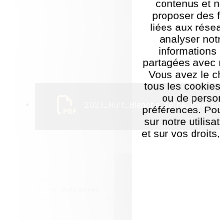
contenus et n
proposer des f
liées aux rése
analyser notr
informations
partagées avec 
Vous avez le c
tous les cookies
ou de perso
2023_Nuit_Blanche_seine_love_boa
préférences. Pou
sur notre utilis
et sur vos droits
Politique de ges
Précédent