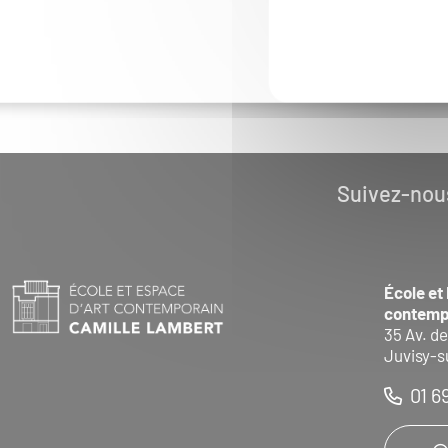
Suivez-nou
École et
contemp
35 Av. de
Juvisy-s
01 6