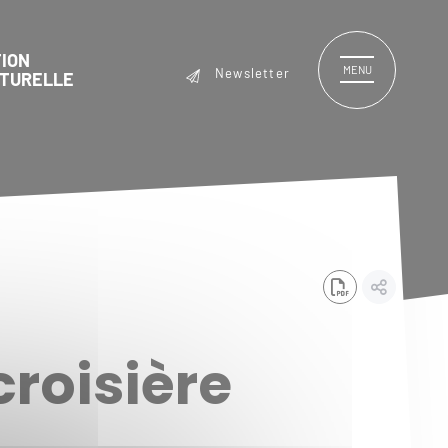
ION
MENU
Newsletter
LTURELLE
croisière