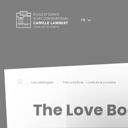
Panneau de gestion des cookies
FR
Les catalogues
The Love Boat - Livret de la croisière
The Love Boa