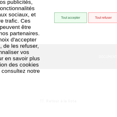
os publicités,
onctionnalités
aux sociaux, et
Tout accepter
Tout refuser
e trafic. Ces
 peuvent être
nos partenaires.
hoix d'accepter
, de les refuser,
nnaliser vos
t_livret.pdf
DOCUMENT
r en savoir plus
ation des cookies
, consultez notre
tion des cookies
Retour à la liste