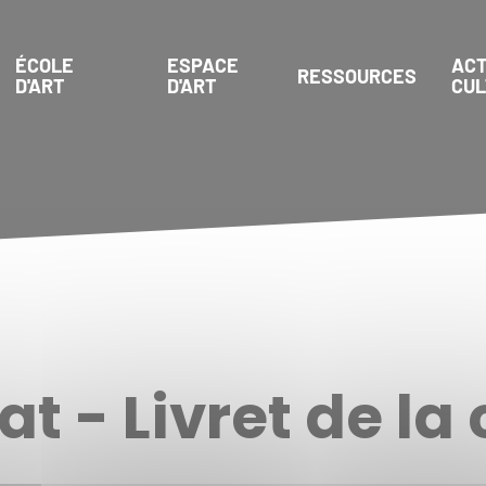
ÉCOLE
ESPACE
ACT
RESSOURCES
D'ART
D'ART
CU
t - Livret de la 