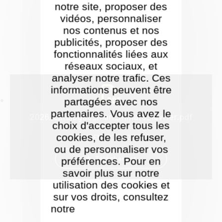
notre site, proposer des
vidéos, personnaliser
nos contenus et nos
publicités, proposer des
fonctionnalités liées aux
réseaux sociaux, et
analyser notre trafic. Ces
informations peuvent être
partagées avec nos
partenaires. Vous avez le
2026_catalogue_mari_minato_fevrier.pdf
choix d'accepter tous les
cookies, de les refuser,
DOCUMENT PDF
2.25 MO
ou de personnaliser vos
Télécharger
préférences. Pour en
savoir plus sur notre
utilisation des cookies et
sur vos droits, consultez
notre
Politique de gestion
des cookies